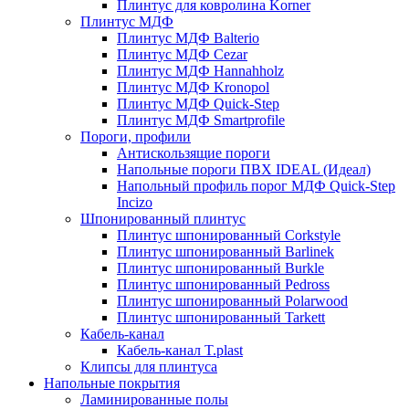
Плинтус для ковролина Korner
Плинтус МДФ
Плинтус МДФ Balterio
Плинтус МДФ Cezar
Плинтус МДФ Hannahholz
Плинтус МДФ Kronopol
Плинтус МДФ Quick-Step
Плинтус МДФ Smartprofile
Пороги, профили
Антискользящие пороги
Напольные пороги ПВХ IDEAL (Идеал)
Напольный профиль порог МДФ Quick-Step
Incizo
Шпонированный плинтус
Плинтус шпонированный Corkstyle
Плинтус шпонированный Barlinek
Плинтус шпонированный Burkle
Плинтус шпонированный Pedross
Плинтус шпонированный Polarwood
Плинтус шпонированный Tarkett
Кабель-канал
Кабель-канал T.plast
Клипсы для плинтуса
Напольные покрытия
Ламинированные полы