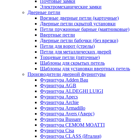
Почтовые замки
Электромеханические замки
Дверные петли
Врезные дверные петли (карточные)
Дверные петли скрытой установки
Петли пружинные барные (маятниковые)
Ввертные петли
Дверные петли бабочки (без врезки)
Петли для ворот (стрелы)
Петли для металлических дверей
Торцевые петли (пяточные)
Шаблоны для скрытых петель
Шаблоны для установки ввертных петель
Производители дверной фурнитуры
Фурнитура Adden Bau
Фурнитура AGB
Фурнитура ALDEGHI LUIGI
Фурнитура Apecs
Фурнитура Archie
Фурнитура Armadillo
Фурнитура Avers (Аверс)
Фурнитура Bussare
Фурнитура CEMOM MOATTI
Фурнитура Cisa
Фурнитура CLASS (Италия)