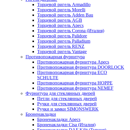
Торцевой ригель Armadillo
Торцевой ригель Morelli
Торцевой ригель Adden Bau
Торцевой ригель AGB
Торцевой ригель Apecs
Торцевой ригель Corona (Италия)
Торцевой ригель Palidore
Торцевой ригель Palladium
Торцевой ригель RENZ
Торцевой ригель Vantage
Противопожарная фурнитура
Противопожарная фурнитура Apecs
Противопожарная фурнитура DOORLOCK
Противопожарная фурнитура ECO
SCHULTE
Противопожарная фурнитура HOPPE
Противопожарная фурнитура NEMEF
Фурнитура для стеклянных дверей
Петли для стеклянных дверей
Ручки для стеклянных дверей
Ручки и замки SIMONSWERK
Броненакладки
Броненакладки Apecs
Броненакладки Cisa (Италия)
Броненакладки DAF Kilit (Турция)