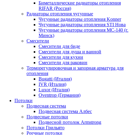
Биметаллические радиаторы отопления
RIFAR (Россия)
Радиаторы отопления чугунные
Чугунные радиаторы отопления Konner
Чугунные радиаторы отопления STI Нова
Чугунные радиаторы отопления МС-140 (г.
Минск)
Смесители
Смесители для биде
Смесители для душа и ванной
Смесители для кухни
Смесители для раковин
Терморегулировочная и запорная арматура для
отопления
Bugatti (Италия)
IVR (Италия)
Luxor (Италия)
Oventrop (Германия)
Потолки
Подвесная система
Подвесная система Албес
Подвесные потолки
Подвесной потолок Armstrong
Потолки Грильято
Реечные потолки