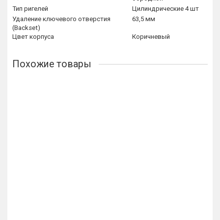
Тип ригелей
Цилиндрические 4 шт
Удаление ключевого отверстия
63,5 мм
(Backset)
Цвет корпуса
Коричневый
Похожие товары
Накладной замок Герион Эталон НР правый
5748р.
В корзину
Купить в 1 клик