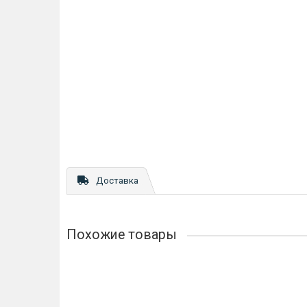
Доставка
Похожие товары
Упор дверной настенный Armadillo DH033ZA GP Зол
274р.