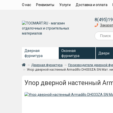
О нас
Реквизиты
Услуги
Доставка и оплата
8(495)19
Заказа
Дверная
Оконная
Двери
фурнитура
фурнитура
Дверная фурнитура
Производители дверной фу
Упор дверной настенный Armadillo DH033ZA SN Мат. н
Упор дверной настенный Arm