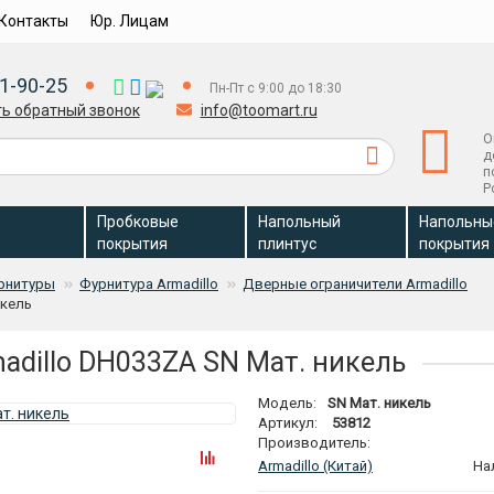
Контакты
Юр. Лицам
1-90-25
Пн-Пт с 9:00 до 18:30
ть обратный звонок
info@toomart.ru
О
д
п
Р
Пробковые
Напольный
Напольны
покрытия
плинтус
покрытия
рнитуры
Фурнитура Armadillo
Дверные ограничители Armadillo
икель
adillo DH033ZA SN Мат. никель
Модель:
SN Мат. никель
Артикул:
53812
Производитель:
Armadillo (Китай)
На