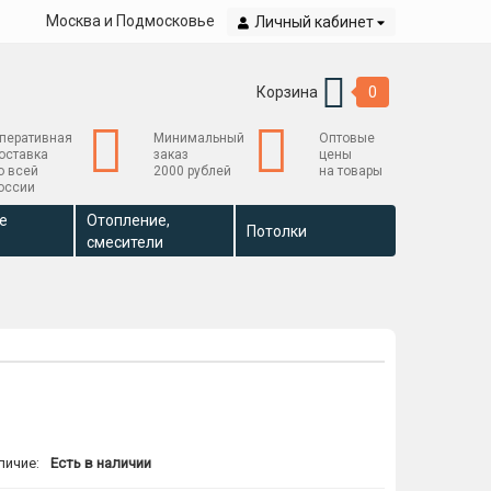
Москва и Подмосковье
Личный кабинет
Корзина
0
перативная
Минимальный
Оптовые
оставка
заказ
цены
о всей
2000 рублей
на товары
оссии
е
Отопление,
Потолки
смесители
личие:
Есть в наличии