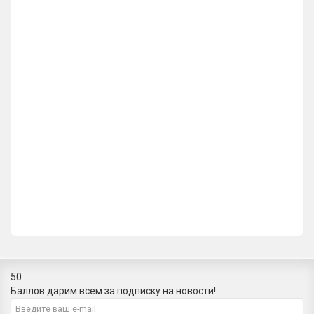
Упор дверной магнитный Armadillo MDS-003ZA CP Хром
618р.
В корзину
Упор дверной магнитный Armadillo MDS-003ZA GP Золото
618р.
В корзину
50
Баллов дарим всем за подписку на новости!