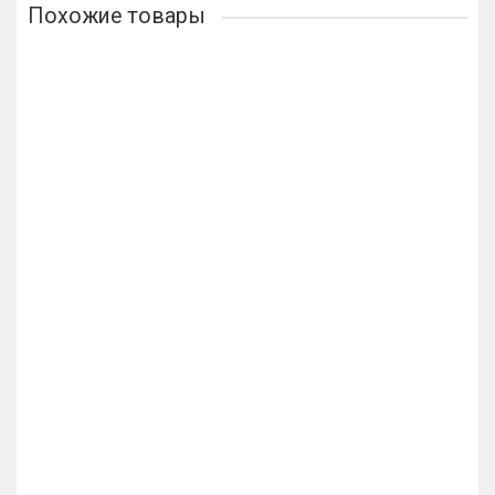
Похожие товары
Лидер продаж!
Упор дверной напольный Armadillo DH062ZA SN Мат.
никель
344р.
В корзину
Упор дверной настенный Armadillo DH033ZA SG Мат.
Золото
274р.
В корзину