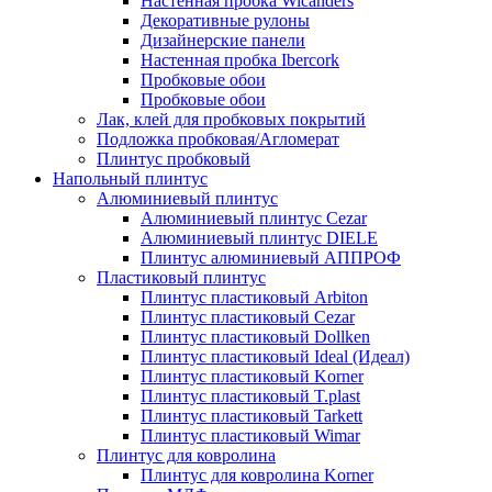
Настенная пробка Wicanders
Декоративные рулоны
Дизайнерские панели
Настенная пробка Ibercork
Пробковые обои
Пробковые обои
Лак, клей для пробковых покрытий
Подложка пробковая/Агломерат
Плинтус пробковый
Напольный плинтус
Алюминиевый плинтус
Алюминиевый плинтус Cezar
Алюминиевый плинтус DIELE
Плинтус алюминиевый АППРОФ
Пластиковый плинтус
Плинтус пластиковый Arbiton
Плинтус пластиковый Cezar
Плинтус пластиковый Dollken
Плинтус пластиковый Ideal (Идеал)
Плинтус пластиковый Korner
Плинтус пластиковый T.plast
Плинтус пластиковый Tarkett
Плинтус пластиковый Wimar
Плинтус для ковролина
Плинтус для ковролина Korner