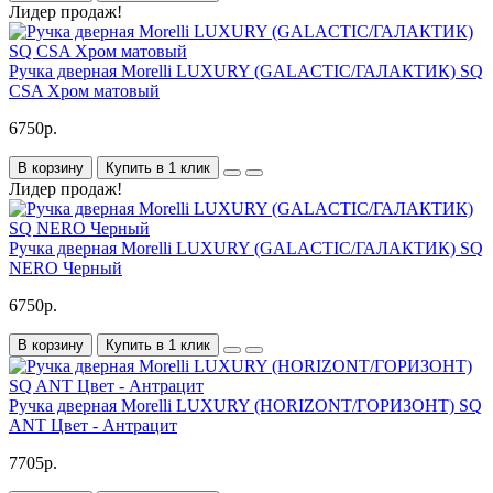
Лидер продаж!
Ручка дверная Morelli LUXURY (GALACTIC/ГАЛАКТИК) SQ
CSA Хром матовый
6750р.
В корзину
Купить в 1 клик
Лидер продаж!
Ручка дверная Morelli LUXURY (GALACTIC/ГАЛАКТИК) SQ
NERO Черный
6750р.
В корзину
Купить в 1 клик
Ручка дверная Morelli LUXURY (HORIZONT/ГОРИЗОНТ) SQ
ANT Цвет - Антрацит
7705р.