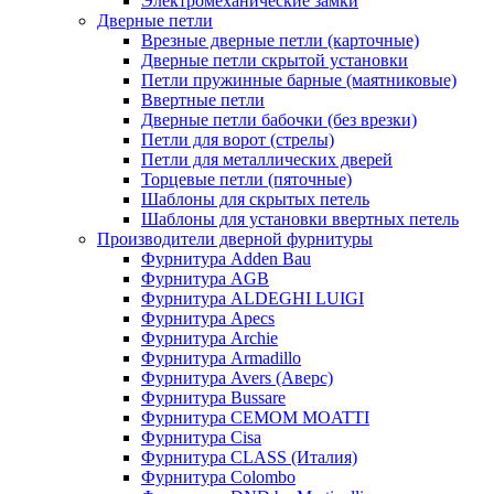
Электромеханические замки
Дверные петли
Врезные дверные петли (карточные)
Дверные петли скрытой установки
Петли пружинные барные (маятниковые)
Ввертные петли
Дверные петли бабочки (без врезки)
Петли для ворот (стрелы)
Петли для металлических дверей
Торцевые петли (пяточные)
Шаблоны для скрытых петель
Шаблоны для установки ввертных петель
Производители дверной фурнитуры
Фурнитура Adden Bau
Фурнитура AGB
Фурнитура ALDEGHI LUIGI
Фурнитура Apecs
Фурнитура Archie
Фурнитура Armadillo
Фурнитура Avers (Аверс)
Фурнитура Bussare
Фурнитура CEMOM MOATTI
Фурнитура Cisa
Фурнитура CLASS (Италия)
Фурнитура Colombo