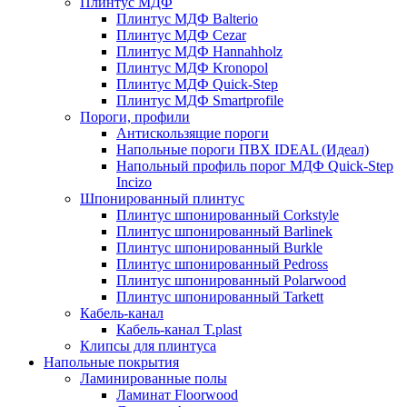
Плинтус МДФ
Плинтус МДФ Balterio
Плинтус МДФ Cezar
Плинтус МДФ Hannahholz
Плинтус МДФ Kronopol
Плинтус МДФ Quick-Step
Плинтус МДФ Smartprofile
Пороги, профили
Антискользящие пороги
Напольные пороги ПВХ IDEAL (Идеал)
Напольный профиль порог МДФ Quick-Step
Incizo
Шпонированный плинтус
Плинтус шпонированный Corkstyle
Плинтус шпонированный Barlinek
Плинтус шпонированный Burkle
Плинтус шпонированный Pedross
Плинтус шпонированный Polarwood
Плинтус шпонированный Tarkett
Кабель-канал
Кабель-канал T.plast
Клипсы для плинтуса
Напольные покрытия
Ламинированные полы
Ламинат Floorwood