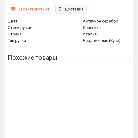
Характеристики
Доставка
Цвет
Античное серебро
Стиль ручки
Классика
Страна
Италия
Тип ручки
Раздвижные (Купе)
Похожие товары
Ручка купе EXTREZA Hi-Tech P401 полированный хром F04
(2 шт.)
2315р.
В корзину
Купить в 1 клик