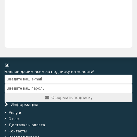
Дверная ручка купе Extreza Hi-tech «P401» белый F25
(2шт.)
1980р.
В корзину
Купить в 1 клик
50
Баллов дарим всем за подписку на новости!
Оформить подписку
Информация
Услуги
О нас
Доставка и оплата
Контакты