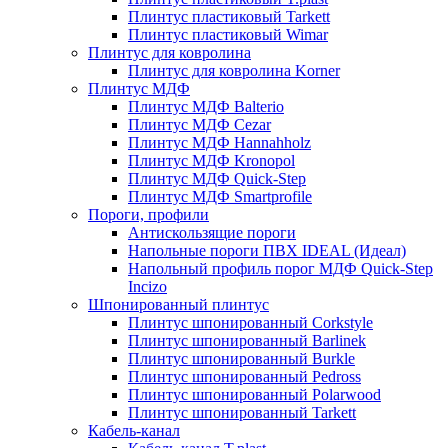
Плинтус пластиковый Tarkett
Плинтус пластиковый Wimar
Плинтус для ковролина
Плинтус для ковролина Korner
Плинтус МДФ
Плинтус МДФ Balterio
Плинтус МДФ Cezar
Плинтус МДФ Hannahholz
Плинтус МДФ Kronopol
Плинтус МДФ Quick-Step
Плинтус МДФ Smartprofile
Пороги, профили
Антискользящие пороги
Напольные пороги ПВХ IDEAL (Идеал)
Напольный профиль порог МДФ Quick-Step
Incizo
Шпонированный плинтус
Плинтус шпонированный Corkstyle
Плинтус шпонированный Barlinek
Плинтус шпонированный Burkle
Плинтус шпонированный Pedross
Плинтус шпонированный Polarwood
Плинтус шпонированный Tarkett
Кабель-канал