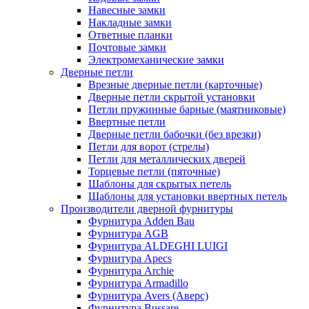
Навесные замки
Накладные замки
Ответные планки
Почтовые замки
Электромеханические замки
Дверные петли
Врезные дверные петли (карточные)
Дверные петли скрытой установки
Петли пружинные барные (маятниковые)
Ввертные петли
Дверные петли бабочки (без врезки)
Петли для ворот (стрелы)
Петли для металлических дверей
Торцевые петли (пяточные)
Шаблоны для скрытых петель
Шаблоны для установки ввертных петель
Производители дверной фурнитуры
Фурнитура Adden Bau
Фурнитура AGB
Фурнитура ALDEGHI LUIGI
Фурнитура Apecs
Фурнитура Archie
Фурнитура Armadillo
Фурнитура Avers (Аверс)
Фурнитура Bussare