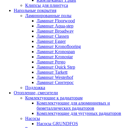
Кабель-канал T.plast
Клипсы для плинтуса
Напольные покрытия
Ламинированные полы
Ламинат Floorwood
Ламинат Aqua-step
Ламинат Broadway
Ламинат Classen
Ламинат Egger
Ламинат Kronoflooring
Ламинат Kronospan
Ламинат Kronostar
Ламинат Pergo
Ламинат Quick Step
Ламинат Tarkett
Ламинат Westerhof
Ламинат Синтерос
Подложка
Отопление, смесители
Комлектующие к радиаторам
Комплектующие для алюминиевых и
биметаллических радиаторов
Комплектующие для чугунных радиаторов
Насосы
Насосы GRUNDFOS