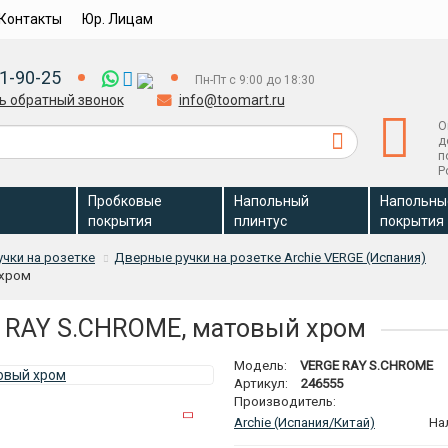
Контакты
Юр. Лицам
1-90-25
Пн-Пт с 9:00 до 18:30
ь обратный звонок
info@toomart.ru
О
д
п
Р
Пробковые
Напольный
Напольны
покрытия
плинтус
покрытия
чки на розетке
Дверные ручки на розетке Archie VERGE (Испания)
 хром
E RAY S.CHROME, матовый хром
Модель:
VERGE RAY S.CHROME
Артикул:
246555
Производитель:
Archie (Испания/Китай)
На