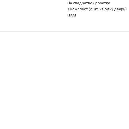
На квадратной розетке
1 комплект (2 шт. на одну дверь)
ЦАМ
OME, матовый хром
 S.CHROME, матовый хром