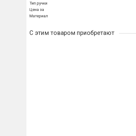
Тип ручки
Цена за
Материал
С этим товаром приобретают
Лидер продаж!
Завёртка сантехническая ARCHIE VERGE OL-C S.CHR
1209р.
Купить
Купить в 1 клик
Накладка на ключевой цилиндр ARCHIE VERGE CL-C
778р.
Купить
Купить в 1 клик