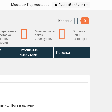
Москва и Подмосковье
Личный кабинет
Корзина
0
перативная
Минимальный
Оптовые
оставка
заказ
цены
о всей
2000 рублей
на товары
оссии
е
Отопление,
Потолки
смесители
личие:
Есть в наличии