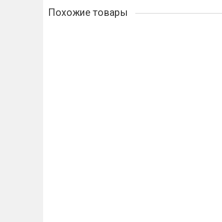
Похожие товары
Лидер продаж!
Дверная ручка ARCHIE VERGE STICK M.BLACK, черн
3425р.
В корзину
Купить в 1 клик
Лидер продаж!
Дверная ручка ARCHIE VERGE STICK S.CHROME, мат
3425р.