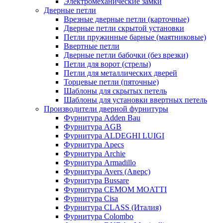
Электромеханические замки
Дверные петли
Врезные дверные петли (карточные)
Дверные петли скрытой установки
Петли пружинные барные (маятниковые)
Ввертные петли
Дверные петли бабочки (без врезки)
Петли для ворот (стрелы)
Петли для металлических дверей
Торцевые петли (пяточные)
Шаблоны для скрытых петель
Шаблоны для установки ввертных петель
Производители дверной фурнитуры
Фурнитура Adden Bau
Фурнитура AGB
Фурнитура ALDEGHI LUIGI
Фурнитура Apecs
Фурнитура Archie
Фурнитура Armadillo
Фурнитура Avers (Аверс)
Фурнитура Bussare
Фурнитура CEMOM MOATTI
Фурнитура Cisa
Фурнитура CLASS (Италия)
Фурнитура Colombo