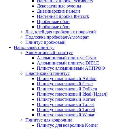
Настенная пробка Wicanders
Декоративные рулоны
Дизайнерские панели
Настенная пробка Ibercork
Пробковые обои
Пробковые обои
Лак, клей для пробковых покрытий
Подложка пробковая/Агломерат
Плинтус пробковый
Напольный плинтус
Алюминиевый плинтус
Алюминиевый плинтус Cezar
Алюминиевый плинтус DIELE
Плинтус алюминиевый АППРОФ
Пластиковый плинтус
Плинтус пластиковый Arbiton
Плинтус пластиковый Cezar
Плинтус пластиковый Dollken
Плинтус пластиковый Ideal (Идеал)
Плинтус пластиковый Korner
Плинтус пластиковый T.plast
Плинтус пластиковый Tarkett
Плинтус пластиковый Wimar
Плинтус для ковролина
Плинтус для ковролина Korner