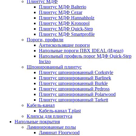
Плинтус МДФ
Плинтус МДФ Balterio
Плинтус МДФ Cezar
Плинтус МДФ Hannahholz
Плинтус МДФ Kronopol
Плинтус МДФ Quick-Step
Плинтус МДФ Smartprofile
Пороги, профили
Антискользящие пороги
Напольные пороги ПВХ IDEAL (Идеал)
Напольный профиль порог МДФ Quick-Step
Incizo
Шпонированный плинтус
Плинтус шпонированный Corkstyle
Плинтус шпонированный Barlinek
Плинтус шпонированный Burkle
Плинтус шпонированный Pedross
Плинтус шпонированный Polarwood
Плинтус шпонированный Tarkett
Кабель-канал
Кабель-канал T.plast
Клипсы для плинтуса
Напольные покрытия
Ламинированные полы
Ламинат Floorwood