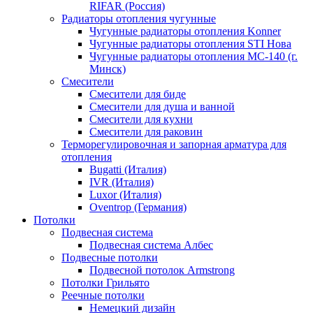
RIFAR (Россия)
Радиаторы отопления чугунные
Чугунные радиаторы отопления Konner
Чугунные радиаторы отопления STI Нова
Чугунные радиаторы отопления МС-140 (г.
Минск)
Смесители
Смесители для биде
Смесители для душа и ванной
Смесители для кухни
Смесители для раковин
Терморегулировочная и запорная арматура для
отопления
Bugatti (Италия)
IVR (Италия)
Luxor (Италия)
Oventrop (Германия)
Потолки
Подвесная система
Подвесная система Албес
Подвесные потолки
Подвесной потолок Armstrong
Потолки Грильято
Реечные потолки
Немецкий дизайн