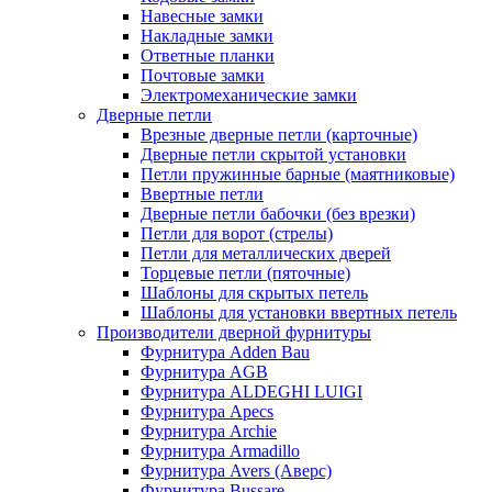
Навесные замки
Накладные замки
Ответные планки
Почтовые замки
Электромеханические замки
Дверные петли
Врезные дверные петли (карточные)
Дверные петли скрытой установки
Петли пружинные барные (маятниковые)
Ввертные петли
Дверные петли бабочки (без врезки)
Петли для ворот (стрелы)
Петли для металлических дверей
Торцевые петли (пяточные)
Шаблоны для скрытых петель
Шаблоны для установки ввертных петель
Производители дверной фурнитуры
Фурнитура Adden Bau
Фурнитура AGB
Фурнитура ALDEGHI LUIGI
Фурнитура Apecs
Фурнитура Archie
Фурнитура Armadillo
Фурнитура Avers (Аверс)
Фурнитура Bussare