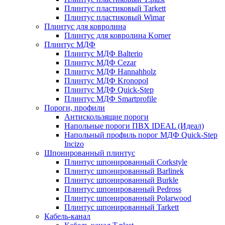
Плинтус пластиковый Tarkett
Плинтус пластиковый Wimar
Плинтус для ковролина
Плинтус для ковролина Korner
Плинтус МДФ
Плинтус МДФ Balterio
Плинтус МДФ Cezar
Плинтус МДФ Hannahholz
Плинтус МДФ Kronopol
Плинтус МДФ Quick-Step
Плинтус МДФ Smartprofile
Пороги, профили
Антискользящие пороги
Напольные пороги ПВХ IDEAL (Идеал)
Напольный профиль порог МДФ Quick-Step
Incizo
Шпонированный плинтус
Плинтус шпонированный Corkstyle
Плинтус шпонированный Barlinek
Плинтус шпонированный Burkle
Плинтус шпонированный Pedross
Плинтус шпонированный Polarwood
Плинтус шпонированный Tarkett
Кабель-канал