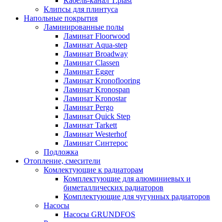
Кабель-канал T.plast
Клипсы для плинтуса
Напольные покрытия
Ламинированные полы
Ламинат Floorwood
Ламинат Aqua-step
Ламинат Broadway
Ламинат Classen
Ламинат Egger
Ламинат Kronoflooring
Ламинат Kronospan
Ламинат Kronostar
Ламинат Pergo
Ламинат Quick Step
Ламинат Tarkett
Ламинат Westerhof
Ламинат Синтерос
Подложка
Отопление, смесители
Комлектующие к радиаторам
Комплектующие для алюминиевых и
биметаллических радиаторов
Комплектующие для чугунных радиаторов
Насосы
Насосы GRUNDFOS