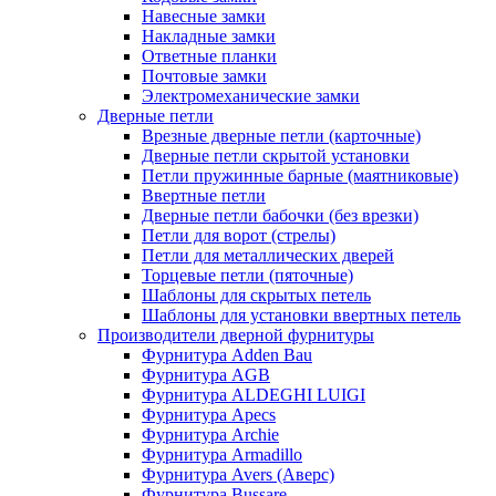
Навесные замки
Накладные замки
Ответные планки
Почтовые замки
Электромеханические замки
Дверные петли
Врезные дверные петли (карточные)
Дверные петли скрытой установки
Петли пружинные барные (маятниковые)
Ввертные петли
Дверные петли бабочки (без врезки)
Петли для ворот (стрелы)
Петли для металлических дверей
Торцевые петли (пяточные)
Шаблоны для скрытых петель
Шаблоны для установки ввертных петель
Производители дверной фурнитуры
Фурнитура Adden Bau
Фурнитура AGB
Фурнитура ALDEGHI LUIGI
Фурнитура Apecs
Фурнитура Archie
Фурнитура Armadillo
Фурнитура Avers (Аверс)
Фурнитура Bussare