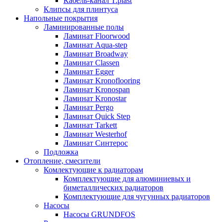
Кабель-канал T.plast
Клипсы для плинтуса
Напольные покрытия
Ламинированные полы
Ламинат Floorwood
Ламинат Aqua-step
Ламинат Broadway
Ламинат Classen
Ламинат Egger
Ламинат Kronoflooring
Ламинат Kronospan
Ламинат Kronostar
Ламинат Pergo
Ламинат Quick Step
Ламинат Tarkett
Ламинат Westerhof
Ламинат Синтерос
Подложка
Отопление, смесители
Комлектующие к радиаторам
Комплектующие для алюминиевых и
биметаллических радиаторов
Комплектующие для чугунных радиаторов
Насосы
Насосы GRUNDFOS