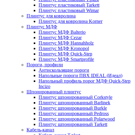
Плинтус пластиковый Tarkett
Плинтус пластиковый Wimar
Плинтус для ковролина
Плинтус для ковролина Korner
Плинтус МДФ
Плинтус МДФ Balterio
Плинтус МДФ Cezar
Плинтус МДФ Hannahholz
Плинтус МДФ Kronopol
Плинтус МДФ Quick-Step
Плинтус МДФ Smartprofile
Пороги, профили
Антискользящие пороги
Напольные пороги ПВХ IDEAL (Идеал)
Напольный профиль порог МДФ Quick-Step
Incizo
Шпонированный плинтус
Плинтус шпонированный Corkstyle
Плинтус шпонированный Barlinek
Плинтус шпонированный Burkle
Плинтус шпонированный Pedross
Плинтус шпонированный Polarwood
Плинтус шпонированный Tarkett
Кабель-канал