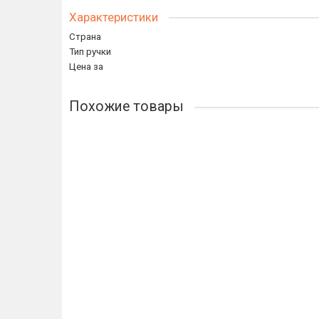
Характеристики
Страна
Тип ручки
Цена за
Похожие товары
Дверная ручка Tupai 3095 5S RT матовый винтаж 16
13454р.
В корзину