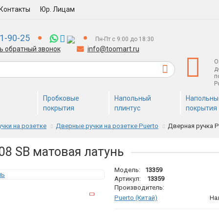
Контакты
Юр. Лицам
1-90-25
Пн-Пт с 9:00 до 18:30
ь обратный звонок
info@toomart.ru
О
д
п
Р
Пробковые
Напольный
Напольны
покрытия
плинтус
покрытия
чки на розетке
Дверные ручки на розетке Puerto
Дверная ручка P
-08 SB матовая латунь
Модель:
13359
Артикул:
13359
Производитель:
Puerto (Китай)
На