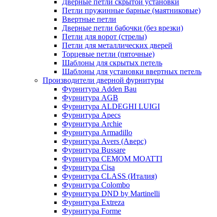
Дверные петли скрытой установки
Петли пружинные барные (маятниковые)
Ввертные петли
Дверные петли бабочки (без врезки)
Петли для ворот (стрелы)
Петли для металлических дверей
Торцевые петли (пяточные)
Шаблоны для скрытых петель
Шаблоны для установки ввертных петель
Производители дверной фурнитуры
Фурнитура Adden Bau
Фурнитура AGB
Фурнитура ALDEGHI LUIGI
Фурнитура Apecs
Фурнитура Archie
Фурнитура Armadillo
Фурнитура Avers (Аверс)
Фурнитура Bussare
Фурнитура CEMOM MOATTI
Фурнитура Cisa
Фурнитура CLASS (Италия)
Фурнитура Colombo
Фурнитура DND by Martinelli
Фурнитура Extreza
Фурнитура Forme