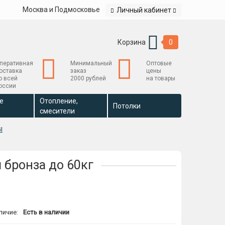
Москва и Подмосковье
Личный кабинет
Корзина
0
перативная
Минимальный
Оптовые
оставка
заказ
цены
о всей
2000 рублей
на товары
оссии
е
Отопление,
Потолки
смесители
I
 бронза до 60кг
личие:
Есть в наличии