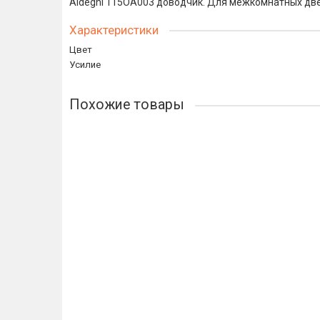
Aldeghi 115OA003 доводчик. Для межкомнатных две
Характеристики
Цвет
Усилие
Похожие товары
Aldeghi Геркулес 114CS170D доводчик пружинный с
1992р.
В корзину
Купить в 1 клик
Aldeghi Геркулес 114AZ170D доводчик пружинный б
1992р.
В корзину
Купить в 1 клик