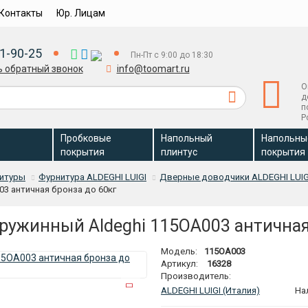
Контакты
Юр. Лицам
1-90-25
Пн-Пт с 9:00 до 18:30
ь обратный звонок
info@toomart.ru
О
д
п
Р
Пробковые
Напольный
Напольны
покрытия
плинтус
покрытия
нитуры
Фурнитура ALDEGHI LUIGI
Дверные доводчики ALDEGHI LUIG
3 античная бронза до 60кг
ружинный Aldeghi 115OA003 античная
Модель:
115OA003
Артикул:
16328
Производитель:
ALDEGHI LUIGI (Италия)
На