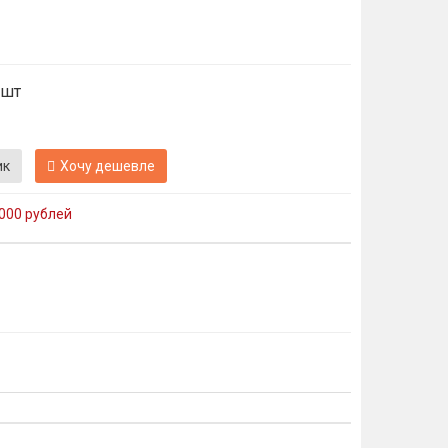
 шт
ик
Хочу дешевле
000 рублей