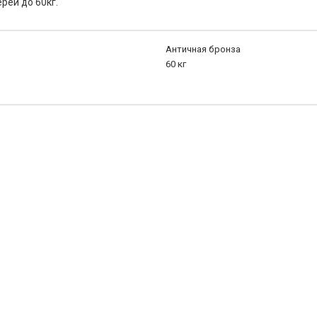
рей до 60кг.
Античная бронза
60 кг
еребро до 60кг
елая оцинкованная сталь до 60кг