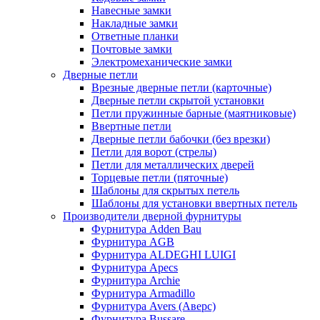
Навесные замки
Накладные замки
Ответные планки
Почтовые замки
Электромеханические замки
Дверные петли
Врезные дверные петли (карточные)
Дверные петли скрытой установки
Петли пружинные барные (маятниковые)
Ввертные петли
Дверные петли бабочки (без врезки)
Петли для ворот (стрелы)
Петли для металлических дверей
Торцевые петли (пяточные)
Шаблоны для скрытых петель
Шаблоны для установки ввертных петель
Производители дверной фурнитуры
Фурнитура Adden Bau
Фурнитура AGB
Фурнитура ALDEGHI LUIGI
Фурнитура Apecs
Фурнитура Archie
Фурнитура Armadillo
Фурнитура Avers (Аверс)
Фурнитура Bussare