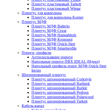
Плинтус пластиковый Tarkett
Плинтус пластиковый Wimar
Плинтус для ковролина
Плинтус для ковролина Korner
Плинтус МДФ
Плинтус МДФ Balterio
Плинтус МДФ Cezar
Плинтус МДФ Hannahholz
Плинтус МДФ Kronopol
Плинтус МДФ Quick-Step
Плинтус МДФ Smartprofile
Пороги, профили
Антискользящие пороги
Напольные пороги ПВХ IDEAL (Идеал)
Напольный профиль порог МДФ Quick-Step
Incizo
Шпонированный плинтус
Плинтус шпонированный Corkstyle
Плинтус шпонированный Barlinek
Плинтус шпонированный Burkle
Плинтус шпонированный Pedross
Плинтус шпонированный Polarwood
Плинтус шпонированный Tarkett
Кабель-канал