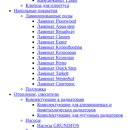
Кабель-канал T.plast
Клипсы для плинтуса
Напольные покрытия
Ламинированные полы
Ламинат Floorwood
Ламинат Aqua-step
Ламинат Broadway
Ламинат Classen
Ламинат Egger
Ламинат Kronoflooring
Ламинат Kronospan
Ламинат Kronostar
Ламинат Pergo
Ламинат Quick Step
Ламинат Tarkett
Ламинат Westerhof
Ламинат Синтерос
Подложка
Отопление, смесители
Комлектующие к радиаторам
Комплектующие для алюминиевых и
биметаллических радиаторов
Комплектующие для чугунных радиаторов
Насосы
Насосы GRUNDFOS