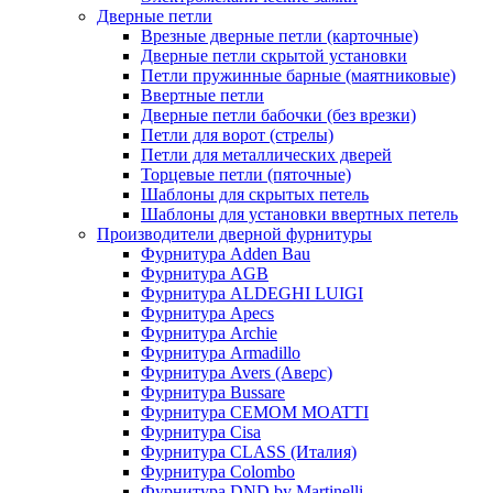
Дверные петли
Врезные дверные петли (карточные)
Дверные петли скрытой установки
Петли пружинные барные (маятниковые)
Ввертные петли
Дверные петли бабочки (без врезки)
Петли для ворот (стрелы)
Петли для металлических дверей
Торцевые петли (пяточные)
Шаблоны для скрытых петель
Шаблоны для установки ввертных петель
Производители дверной фурнитуры
Фурнитура Adden Bau
Фурнитура AGB
Фурнитура ALDEGHI LUIGI
Фурнитура Apecs
Фурнитура Archie
Фурнитура Armadillo
Фурнитура Avers (Аверс)
Фурнитура Bussare
Фурнитура CEMOM MOATTI
Фурнитура Cisa
Фурнитура CLASS (Италия)
Фурнитура Colombo
Фурнитура DND by Martinelli