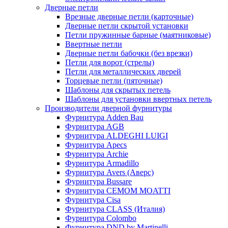
Дверные петли
Врезные дверные петли (карточные)
Дверные петли скрытой установки
Петли пружинные барные (маятниковые)
Ввертные петли
Дверные петли бабочки (без врезки)
Петли для ворот (стрелы)
Петли для металлических дверей
Торцевые петли (пяточные)
Шаблоны для скрытых петель
Шаблоны для установки ввертных петель
Производители дверной фурнитуры
Фурнитура Adden Bau
Фурнитура AGB
Фурнитура ALDEGHI LUIGI
Фурнитура Apecs
Фурнитура Archie
Фурнитура Armadillo
Фурнитура Avers (Аверс)
Фурнитура Bussare
Фурнитура CEMOM MOATTI
Фурнитура Cisa
Фурнитура CLASS (Италия)
Фурнитура Colombo
Фурнитура DND by Martinelli